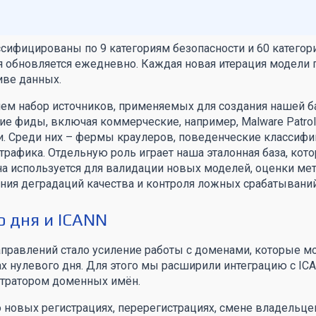
сифицированы по 9 категориям безопасности и 60 категор
я обновляется ежедневно. Каждая новая итерация модели 
иве данных.
ем набор источников, применяемых для создания нашей б
е фиды, включая коммерческие, например, Malware Patrol,
и. Среди них – фермы краулеров, поведенческие классифи
трафика. Отдельную роль играет наша эталонная база, ко
а используется для валидации новых моделей, оценки ме
ления деградаций качества и контроля ложных срабатываний
о дня и ICANN
правлений стало усиление работы с доменами, которые мо
ах нулевого дня. Для этого мы расширили интеграцию с IC
тратором доменных имён.
новых регистрациях, перерегистрациях, смене владельце