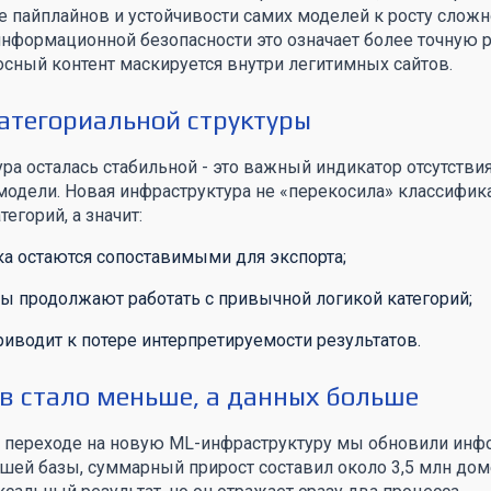
е пайплайнов и устойчивости самих моделей к росту сложн
нформационной безопасности это означает более точную р
осный контент маскируется внутри легитимных сайтов.
атегориальной структуры
ура осталась стабильной - это важный индикатор отсутстви
модели. Новая инфраструктура не «перекосила» классифик
егорий, а значит:
ка остаются сопоставимыми для экспорта;
ы продолжают работать с привычной логикой категорий;
риводит к потере интерпретируемости результатов.
в стало меньше, а данных больше
при переходе на новую ML-инфраструктуру мы обновили ин
ашей базы, суммарный прирост составил около 3,5 млн дом