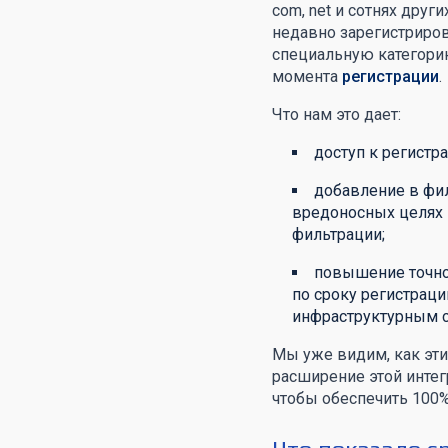
com, net и сотнях дру
недавно зарегистриров
специальную категорию
момента
регистрации
.
Что нам это дает:
доступ к регистр
добавление в фил
вредоносных целях 
фильтрации;
повышение точно
по сроку регистраци
инфраструктурным с
Мы уже видим, как эт
расширение этой интег
чтобы обеспечить 100