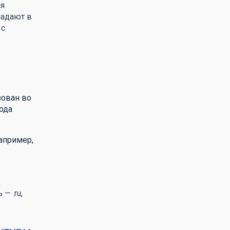
ия
падают в
 с
зован во
ода
апример,
х
— .ru,