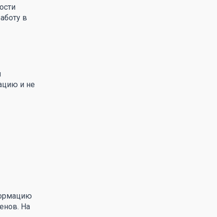
ости
аботу в
я
ацию и не
формацию
енов. На