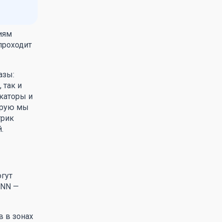
иям
проходит
азы:
 так и
каторы и
торую мы
трик
.
гут
ANN —
в в зонах