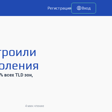
Регистрация
Вход
троили
коления
% всех TLD зон,
4 мин.чтение