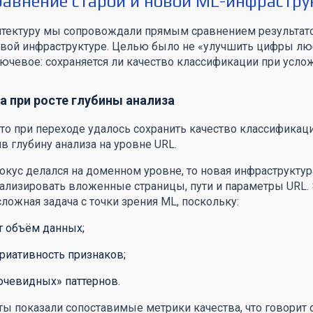
равнение старой и новой ML-инфрастру
итектуру мы сопровождали прямым сравнением результат
новой инфраструктуре. Целью было не «улучшить цифры л
лючевое: сохраняется ли качество классификации при усло
а при росте глубины анализа
что при переходе удалось сохранить качество классификаци
 глубину анализа на уровне URL.
окус делался на доменном уровне, то новая инфраструктур
ализировать вложенные страницы, пути и параметры URL.
ложная задача с точки зрения ML, поскольку:
т объём данных;
риативность признаков;
очевидных» паттернов.
ты показали сопоставимые метрики качества, что говорит 