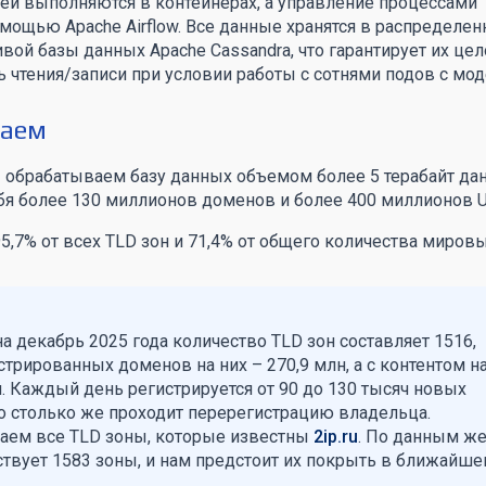
ей выполняются в контейнерах, а управление процессами
мощью Apache Airflow. Все данные хранятся в распределе
вой базы данных Apache Cassandra, что гарантирует их цел
ь чтения/записи при условии работы с сотнями подов с мо
таем
 обрабатываем базу данных объемом более 5 терабайт да
бя более 130 миллионов доменов и более 400 миллионов U
5,7% от всех TLD зон и 71,4% от общего количества миров
 на декабрь 2025 года количество TLD зон составляет 1516,
трированных доменов на них – 270,9 млн, а с контентом на
н. Каждый день регистрируется от 90 до 130 тысяч новых
 столько же проходит перерегистрацию владельца.
аем все TLD зоны, которые известны
2ip.ru
. По данным ж
ствует 1583 зоны, и нам предстоит их покрыть в ближайш