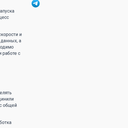
запуска
цесс
скорости и
 данных, а
ходимо
 работе с
елять
динили
 с общей
ботка