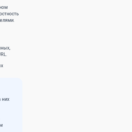
нном
остность
делями.
нных,
RL.
ых
 них
е
ем