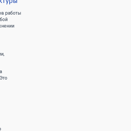
ктуры
ов работы
юбой
жнении
и,
а
 Это
о