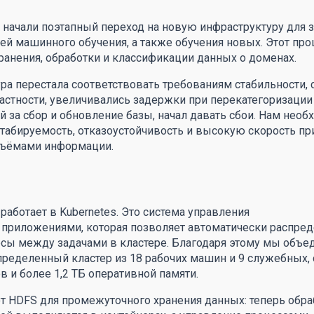
 начали поэтапный переход на новую инфраструктуру для 
й машинного обучения, а также обучения новых. Этот про
хранения, обработки и классификации данных о доменах.
а перестала соответствовать требованиям стабильности, 
астности, увеличивались задержки при перекатегоризации
 за сбор и обновление базы, начал давать сбои. Нам необ
абируемость, отказоустойчивость и высокую скорость при
ъёмами информации.
работает в Kubernetes. Это система управления
приложениями, которая позволяет автоматически распред
сы между задачами в кластере. Благодаря этому мы объе
ределенный кластер из 18 рабочих машин и 9 служебных,
 и более 1,2 ТБ оперативной памяти.
т HDFS для промежуточного хранения данных: теперь обра