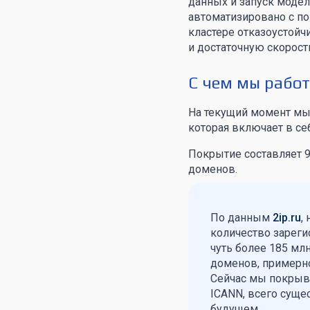
данных и запуск модел
автоматизировано с по
кластере отказоустойчи
и достаточную скорост
С чем мы рабо
На текущий момент мы
которая включает в се
Покрытие составляет 9
доменов.
По данным
2ip.ru
,
количество зарегис
чуть более 185 мл
доменов, примерно
Сейчас мы покрыв
ICANN, всего суще
будущем.