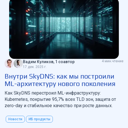
4 мин.чтение
Вадим Куликов, 1 соавтор
17 дек. 2025 г.
Внутри SkyDNS: как мы построили
ML-архитектуру нового поколения
Как SkyDNS перестроил ML-инфраструктуру:
Kubernetes, покрытие 95,7% всех TLD зон, защита от
zero-day и стабильное качество при росте данных.
Новости
ИБ продукты