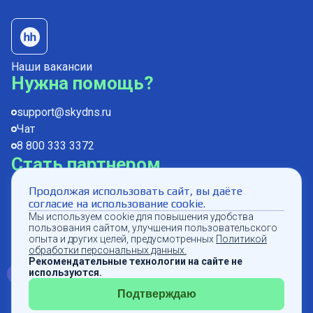
Наши вакансии
Нужна помощь?
support@skydns.ru
Чат
8 800 333 3372
Стать партнером
Продолжая использовать сайт, вы даёте
partners@skydns.ru
согласие на использование cookie.
Мы используем cookie для повышения удобства
пользования сайтом, улучшения пользовательского
опыта и других целей, предусмотренных
Политикой
обработки персональных данных.
© 2011–
2026
ООО «СкайДНС»
Рекомендательные технологии на сайте не
Проверить доступность
используются.
Подтверждаю