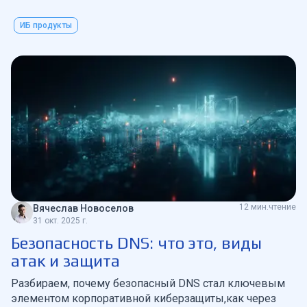
DNS-защита становится первым эшелоном обороны.
ИБ продукты
12 мин.чтение
Вячеслав Новоселов
31 окт. 2025 г.
Безопасность DNS: что это, виды
атак и защита
Разбираем, почему безопасный DNS стал ключевым
элементом корпоративной киберзащиты,как через