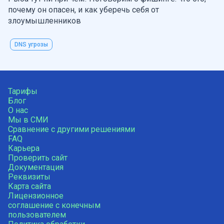
почему он опасен, и как уберечь себя от
злоумышленников
DNS угрозы
Тарифы
Блог
О нас
Мы в СМИ
Сравнение с другими решениями
FAQ
Карьера
Проверить сайт
Документация
Реквизиты
Карта сайта
Лицензионное
соглашение с конечным
пользователем