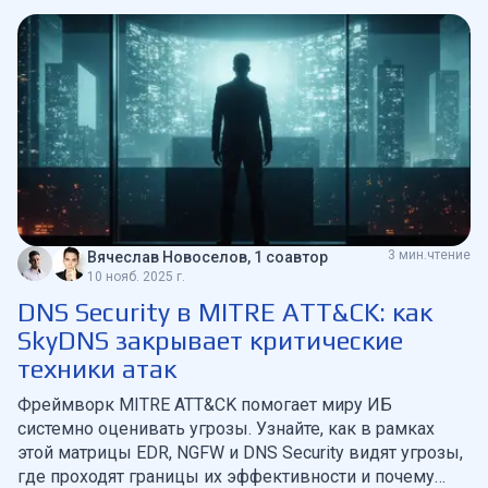
3 мин.чтение
Вячеслав Новоселов, 1 соавтор
10 нояб. 2025 г.
DNS Security в MITRE ATT&CK: как
SkyDNS закрывает критические
техники атак
Фреймворк MITRE ATT&CK помогает миру ИБ
системно оценивать угрозы. Узнайте, как в рамках
этой матрицы EDR, NGFW и DNS Security видят угрозы,
где проходят границы их эффективности и почему