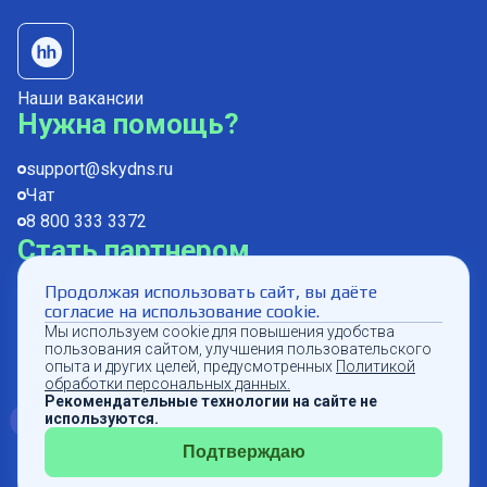
Наши вакансии
Нужна помощь?
support@skydns.ru
Чат
8 800 333 3372
Стать партнером
Продолжая использовать сайт, вы даёте
partners@skydns.ru
согласие на использование cookie.
Мы используем cookie для повышения удобства
пользования сайтом, улучшения пользовательского
опыта и других целей, предусмотренных
Политикой
обработки персональных данных.
© 2011–
2026
ООО «СкайДНС»
Рекомендательные технологии на сайте не
Проверить доступность
используются.
Подтверждаю