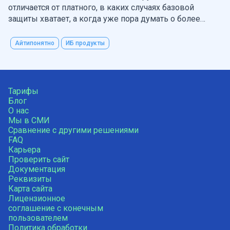
отличается от платного, в каких случаях базовой
защиты хватает, а когда уже пора думать о более
серьёзных инструментах безопасности — включая
DNS-защиту.
Айтипонятно
ИБ продукты
Тарифы
Блог
О нас
Мы в СМИ
Сравнение с другими решениями
FAQ
Карьера
Проверить сайт
Документация
Реквизиты
Карта сайта
Лицензионное
соглашение с конечным
пользователем
Политика обработки